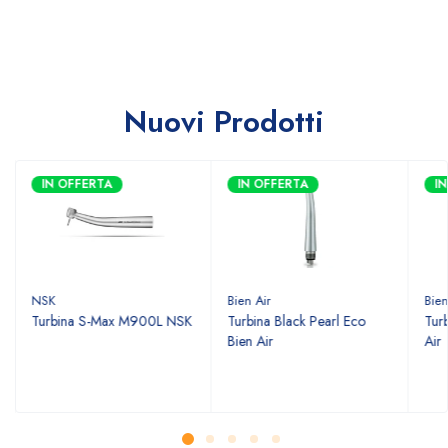
Nuovi Prodotti
IN OFFERTA
IN OFFERTA
I
NSK
Bien Air
Bien
Turbina S-Max M900L NSK
Turbina Black Pearl Eco
Tur
Bien Air
Air