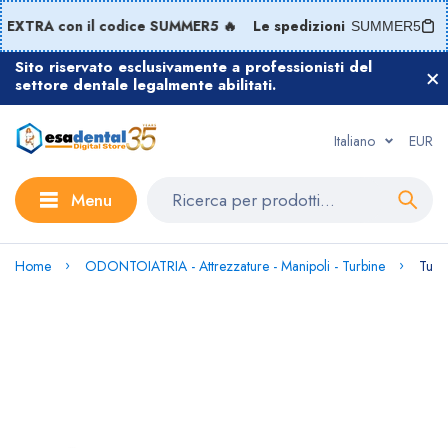
TRA con il codice SUMMER5 🔥
Le spedizioni riprenderanno a 
SUMMER5
Sito riservato esclusivamente a professionisti del
settore dentale legalmente abilitati.
Italiano
EUR
Menu
Home
ODONTOIATRIA - Attrezzature - Manipoli - Turbine
Turb