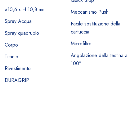
Quick Stop
ø10,6 x H 10,8 mm
Meccanismo Push
Spray Acqua
Facile sostituzione della
cartuccia
Spray quadruplo
Microfiltro
Corpo
Angolazione della testina a
Titanio
100°
Rivestimento
DURAGRIP
D
P
S
Il
si