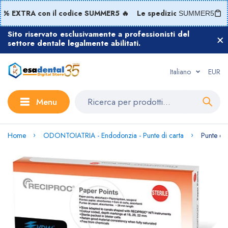
% EXTRA con il codice SUMMER5 🔥
Le spedizioni riprenderann
SUMMER5
Sito riservato esclusivamente a professionisti del
settore dentale legalmente abilitati.
Italiano
EUR
Menu
Home
ODONTOIATRIA - Endodonzia - Punte di carta
Punte di