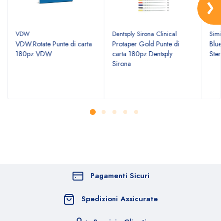
VDW
Dentsply Sirona Clinical
Simi
VDW.Rotate Punte di carta
Protaper Gold Punte di
Blu
180pz VDW
carta 180pz Dentsply
Ster
Sirona
Pagamenti Sicuri
Spedizioni Assicurate