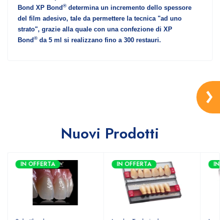
®
Bond XP Bond
determina un incremento dello spessore
del film adesivo, tale da permettere la tecnica "ad uno
strato", grazie alla quale con una confezione di XP
®
Bond
da 5 ml si realizzano fino a 300 restauri.
Nuovi Prodotti
IN OFFERTA
IN OFFERTA
I