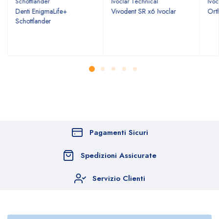
Schottlander
Ivoclar Technical
Ivoc
Denti EnigmaLife+
Vivodent SR x6 Ivoclar
Ort
Schottlander
Pagamenti Sicuri
Spedizioni Assicurate
Servizio Clienti