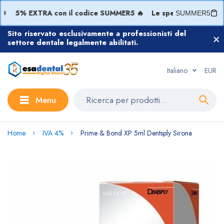

5% EXTRA con il codice SUMMER5 🔥
Le spedizioni riprend
SUMMER5
Sito riservato esclusivamente a professionisti del
settore dentale legalmente abilitati.
Italiano
EUR
Menu
Home
IVA 4%
Prime & Bond XP 5ml Dentsply Sirona