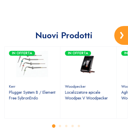
Nuovi Prodotti
IN OFFERTA
IN OFFERTA
I
Kerr
Woodpecker
Woo
Plugger System B / Element
Localizzatore apicale
Agh
Free SybronEndo
Woodpex V Woodpecker
Woo