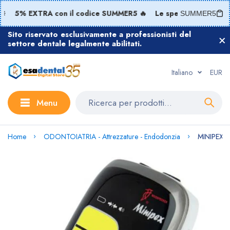
5% EXTRA con il codice SUMMER5 🔥
Le spedizioni riprende
SUMMER5
Sito riservato esclusivamente a professionisti del
settore dentale legalmente abilitati.
Italiano
EUR
Menu
Home
ODONTOIATRIA - Attrezzature - Endodonzia
MINIPEX lo