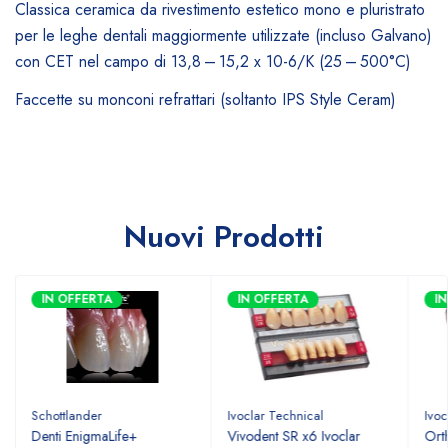
Classica ceramica da rivestimento estetico mono e pluristrato
per le leghe dentali maggiormente utilizzate (incluso Galvano)
con CET nel campo di 13,8 – 15,2 x 10-6/K (25 – 500°C)
Faccette su monconi refrattari (soltanto IPS Style Ceram)
Nuovi Prodotti
IN OFFERTA
IN OFFERTA
I
Schottlander
Ivoclar Technical
Ivoc
Denti EnigmaLife+
Vivodent SR x6 Ivoclar
Ort