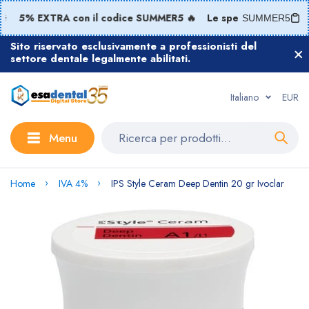

5% EXTRA con il codice SUMMER5 🔥
Le spedizioni riprende
SUMMER5
Sito riservato esclusivamente a professionisti del
settore dentale legalmente abilitati.
Italiano
EUR
Menu
Home
IVA 4%
IPS Style Ceram Deep Dentin 20 gr Ivoclar