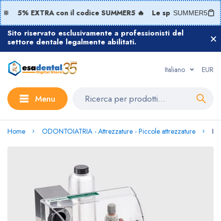
🔆
5% EXTRA con il codice SUMMER5 🔥
Le spedizioni riprend
SUMMER5
Sito riservato esclusivamente a professionisti del
settore dentale legalmente abilitati.
Italiano
EUR
Menu
Home
ODONTOIATRIA - Attrezzature - Piccole attrezzature
Id