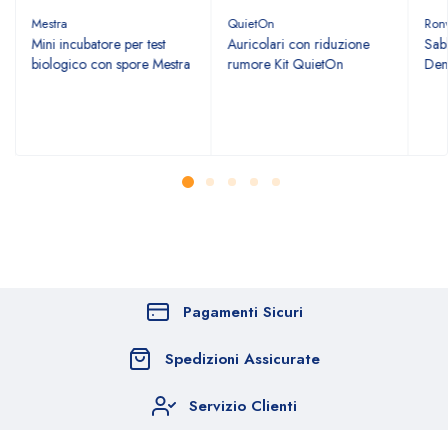
Mestra
QuietOn
Ron
Mini incubatore per test
Auricolari con riduzione
Sabb
biologico con spore Mestra
rumore Kit QuietOn
Den
Pagamenti Sicuri
Spedizioni Assicurate
Servizio Clienti